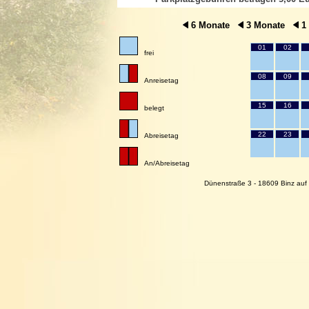
6 Monate
3 Monate
1
01
02
frei
08
09
Anreisetag
15
16
belegt
22
23
Abreisetag
An/Abreisetag
Dünenstraße 3 - 18609 Binz auf 