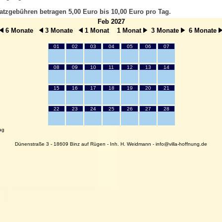
atzgebühren betragen 5,00 Euro bis 10,00 Euro pro Tag.
Feb 2027
6 Monate
3 Monate
1 Monat
1 Monat
3 Monate
6 Monate
01
02
03
04
05
06
07
08
09
10
11
12
13
14
15
16
17
18
19
20
21
22
23
24
25
26
27
28
ag
Dünenstraße 3 - 18609 Binz auf Rügen - Inh. H. Weidmann - info@villa-hoffnung.de