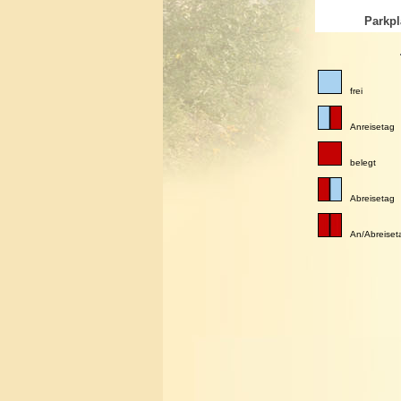
Parkpl
frei
Anreisetag
belegt
Abreisetag
An/Abreiset