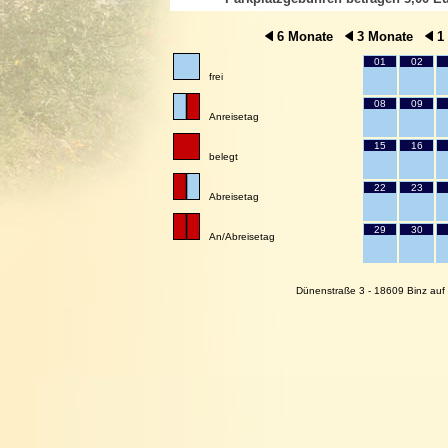
6 Monate
3 Monate
1
01
02
frei
08
09
Anreisetag
15
16
belegt
22
23
Abreisetag
29
30
An/Abreisetag
Dünenstraße 3 - 18609 Binz auf 