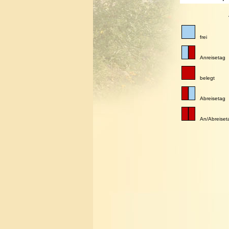
frei
Anreisetag
belegt
Abreisetag
An/Abreiset