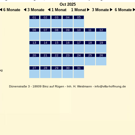
Oct 2025
6 Monate
3 Monate
1 Monat
1 Monat
3 Monate
6 Monate
01
02
03
04
05
06
07
08
09
10
11
12
13
14
15
16
17
18
19
20
21
22
23
24
25
26
27
28
29
30
31
ag
Dünenstraße 3 - 18609 Binz auf Rügen - Inh. H. Weidmann - info@villa-hoffnung.de