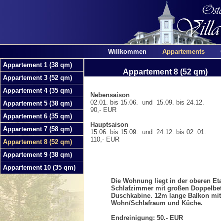
Willkommen
Appartements
Appartement 1 (38 qm)
Appartement 8 (52 qm)
Appartement 3 (52 qm)
Appartement 4 (35 qm)
Nebensaison
02.01. bis 15.06. und 15.09. bis 24.12.
Appartement 5 (38 qm)
90,- EUR
Appartement 6 (35 qm)
Hauptsaison
Appartement 7 (58 qm)
15.06. bis 15.09. und 24.12. bis 02 .01.
110,- EUR
Appartement 8 (52 qm)
Appartement 9 (38 qm)
Appartement 10 (35 qm)
Die Wohnung liegt in der oberen E
Schlafzimmer mit großen Doppelbet
Duschkabine. 12m lange Balkon mi
Wohn/Schlafraum und Küche.
Endreinigung: 50.- EUR