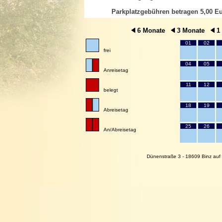
Parkplatzgebühren betragen 5,00 Eu
6 Monate
3 Monate
1
01
02
frei
04
05
Anreisetag
11
12
belegt
18
19
Abreisetag
25
26
An/Abreisetag
Dünenstraße 3 - 18609 Binz auf 