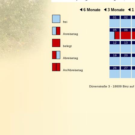
6 Monate
3 Monate
1
01
02
frei
05
06
Anreisetag
12
13
belegt
19
20
Abreisetag
26
27
An/Abreisetag
Dünenstraße 3 - 18609 Binz auf 