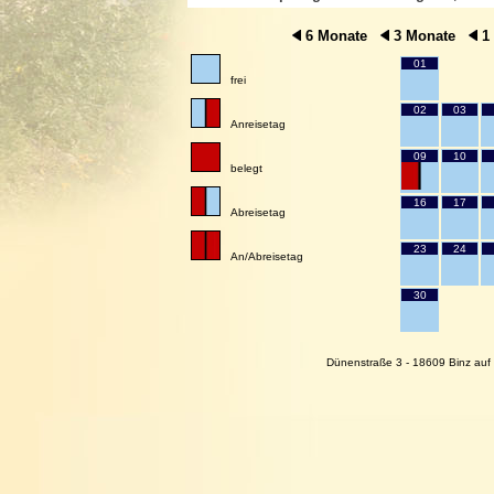
6 Monate
3 Monate
1
01
frei
02
03
Anreisetag
09
10
belegt
16
17
Abreisetag
23
24
An/Abreisetag
30
Dünenstraße 3 - 18609 Binz auf 