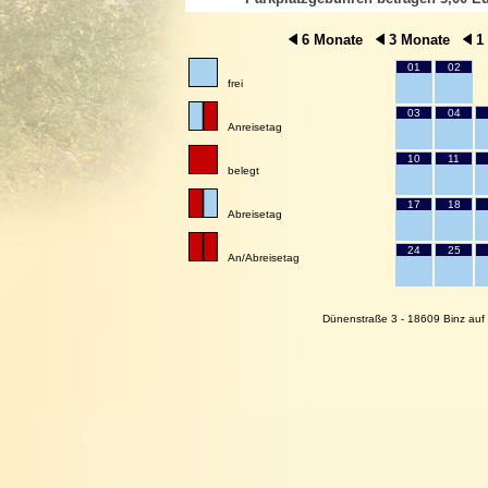
6 Monate
3 Monate
1
01
02
frei
03
04
Anreisetag
10
11
belegt
17
18
Abreisetag
24
25
An/Abreisetag
Dünenstraße 3 - 18609 Binz auf 