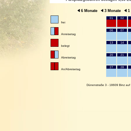
6 Monate
3 Monate
1
01
02
frei
06
07
Anreisetag
13
14
belegt
20
21
Abreisetag
27
28
An/Abreisetag
Dünenstraße 3 - 18609 Binz auf 