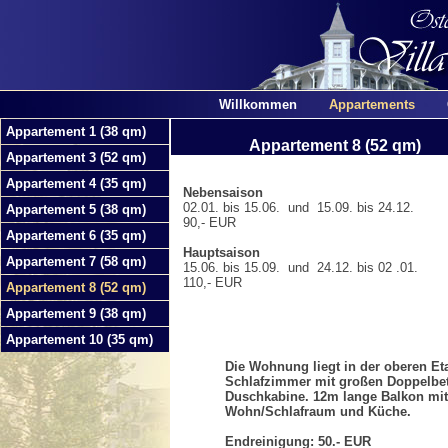
Willkommen
Appartements
Appartement 1 (38 qm)
Appartement 8 (52 qm)
Appartement 3 (52 qm)
Appartement 4 (35 qm)
Nebensaison
02.01. bis 15.06. und 15.09. bis 24.12.
Appartement 5 (38 qm)
90,- EUR
Appartement 6 (35 qm)
Hauptsaison
Appartement 7 (58 qm)
15.06. bis 15.09. und 24.12. bis 02 .01.
110,- EUR
Appartement 8 (52 qm)
Appartement 9 (38 qm)
Appartement 10 (35 qm)
Die Wohnung liegt in der oberen E
Schlafzimmer mit großen Doppelbet
Duschkabine. 12m lange Balkon mi
Wohn/Schlafraum und Küche.
Endreinigung: 50.- EUR