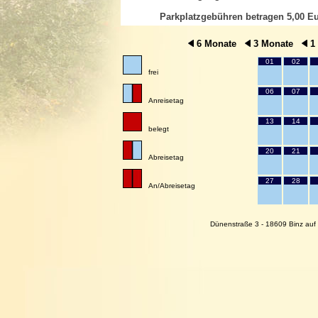
Parkplatzgebühren betragen 5,00 Eu
6 Monate
3 Monate
1
01
02
frei
06
07
Anreisetag
13
14
belegt
20
21
Abreisetag
27
28
An/Abreisetag
Dünenstraße 3 - 18609 Binz auf 