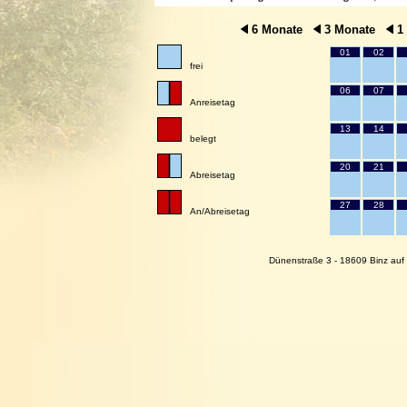
6 Monate
3 Monate
1
01
02
frei
06
07
Anreisetag
13
14
belegt
20
21
Abreisetag
27
28
An/Abreisetag
Dünenstraße 3 - 18609 Binz auf 