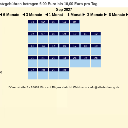
atzgebühren betragen 5,00 Euro bis 10,00 Euro pro Tag.
Sep 2027
6 Monate
3 Monate
1 Monat
1 Monat
3 Monate
6 Monate
01
02
03
04
05
06
07
08
09
10
11
12
13
14
15
16
17
18
19
20
21
22
23
24
25
26
27
28
29
30
ag
Dünenstraße 3 - 18609 Binz auf Rügen - Inh. H. Weidmann - info@villa-hoffnung.de