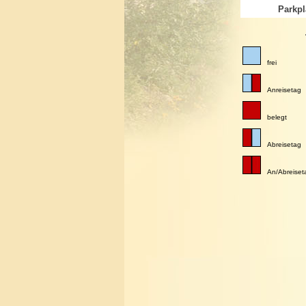
Parkpl
frei
Anreisetag
belegt
Abreisetag
An/Abreiset