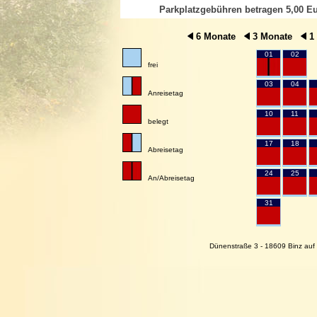
Parkplatzgebühren betragen 5,00 Eu
6 Monate
3 Monate
1
01
02
frei
03
04
Anreisetag
10
11
belegt
17
18
Abreisetag
24
25
An/Abreisetag
31
Dünenstraße 3 - 18609 Binz auf 