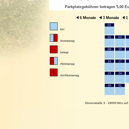
Parkplatzgebühren betragen 5,00 Eu
6 Monate
3 Monate
1
01
frei
02
03
Anreisetag
09
10
belegt
16
17
Abreisetag
23
24
An/Abreisetag
30
31
Dünenstraße 3 - 18609 Binz auf 