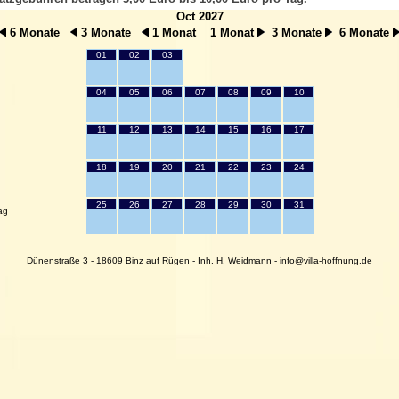
Oct 2027
6 Monate
3 Monate
1 Monat
1 Monat
3 Monate
6 Monate
01
02
03
04
05
06
07
08
09
10
11
12
13
14
15
16
17
18
19
20
21
22
23
24
25
26
27
28
29
30
31
ag
Dünenstraße 3 - 18609 Binz auf Rügen - Inh. H. Weidmann - info@villa-hoffnung.de