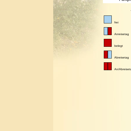
frei
Anreisetag
belegt
Abreisetag
An/Abreiset