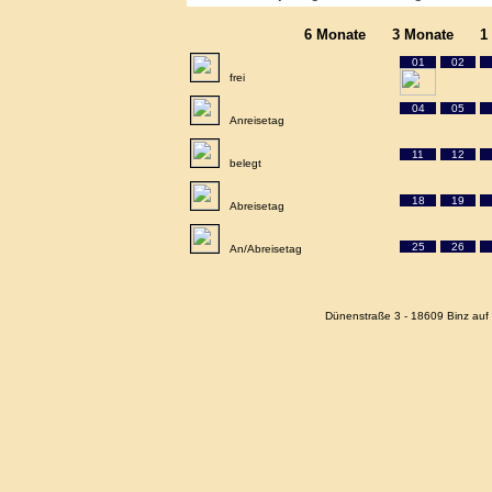
6 Monate
3 Monate
1
01
02
frei
04
05
Anreisetag
11
12
belegt
18
19
Abreisetag
25
26
An/Abreisetag
Dünenstraße 3 - 18609 Binz auf 