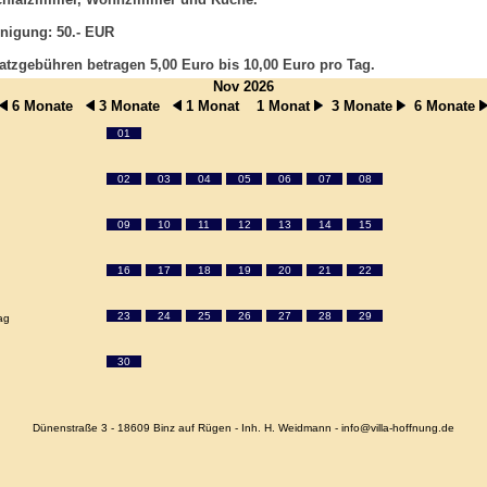
nigung: 50.- EUR
atzgebühren betragen 5,00 Euro bis 10,00 Euro pro Tag.
Nov 2026
6 Monate
3 Monate
1 Monat
1 Monat
3 Monate
6 Monate
01
02
03
04
05
06
07
08
09
10
11
12
13
14
15
16
17
18
19
20
21
22
23
24
25
26
27
28
29
ag
30
Dünenstraße 3 - 18609 Binz auf Rügen - Inh. H. Weidmann - info@villa-hoffnung.de