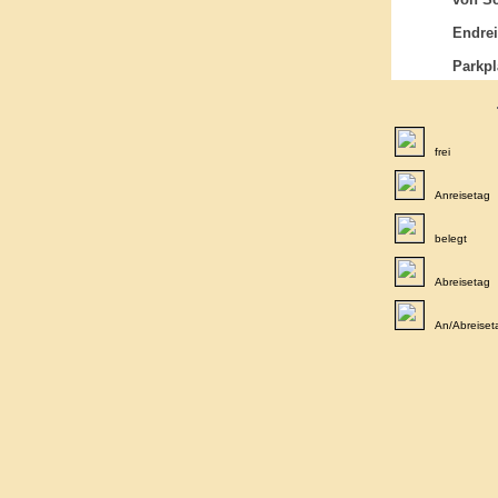
Endrei
Parkpl
frei
Anreisetag
belegt
Abreisetag
An/Abreiset