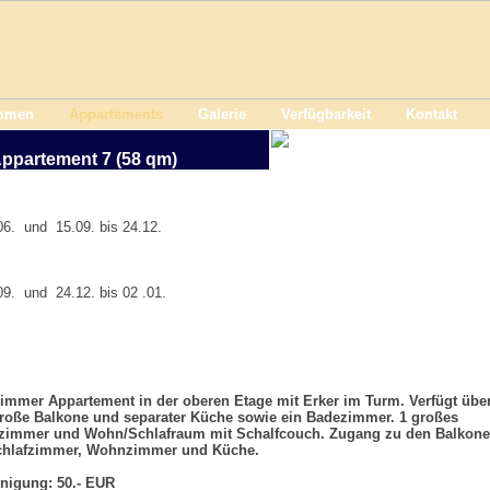
mmen
Appartements
Galerie
Verfügbarkeit
Kontakt
ppartement 7 (58 qm)
6. und 15.09. bis 24.12.
9. und 24.12. bis 02 .01.
immer Appartement in der oberen Etage mit Erker im Turm. Verfügt übe
roße Balkone und separater Küche sowie ein Badezimmer. 1 großes
fzimmer und Wohn/Schlafraum mit Schalfcouch. Zugang zu den Balkon
chlafzimmer, Wohnzimmer und Küche.
nigung: 50.- EUR