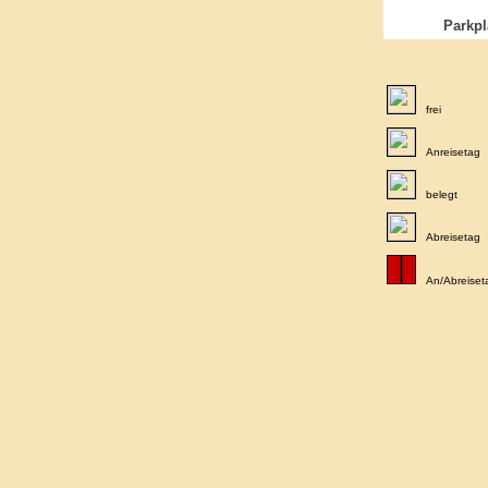
Parkpl
frei
Anreisetag
belegt
Abreisetag
An/Abreiset