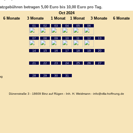
atzgebühren betragen 5,00 Euro bis 10,00 Euro pro Tag.
Oct 2024
6 Monate
3 Monate
1 Monat
1 Monat
3 Monate
6 Monate
01
02
03
04
05
06
07
08
09
10
11
12
13
14
15
16
17
18
19
20
21
22
23
24
25
26
27
28
29
30
31
ag
Dünenstraße 3 - 18609 Binz auf Rügen - Inh. H. Weidmann - info@villa-hoffnung.de