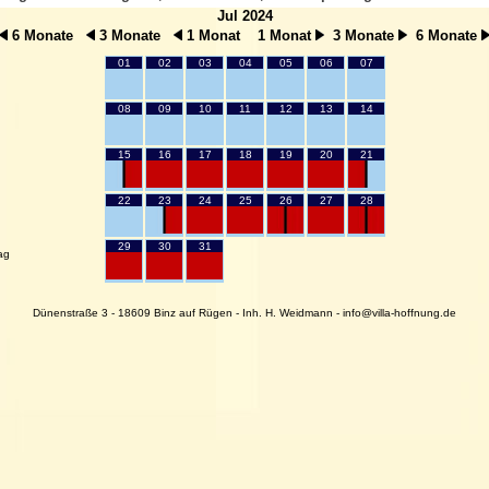
Jul 2024
6 Monate
3 Monate
1 Monat
1 Monat
3 Monate
6 Monate
01
02
03
04
05
06
07
08
09
10
11
12
13
14
15
16
17
18
19
20
21
22
23
24
25
26
27
28
29
30
31
ag
Dünenstraße 3 - 18609 Binz auf Rügen - Inh. H. Weidmann - info@villa-hoffnung.de