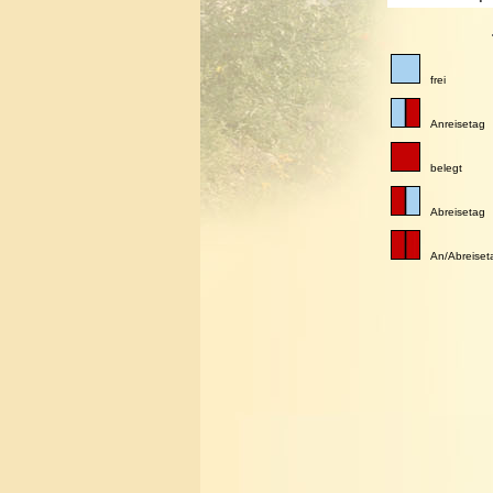
frei
Anreisetag
belegt
Abreisetag
An/Abreiset