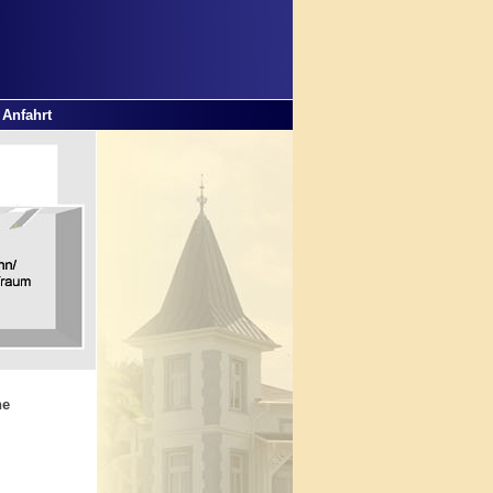
Anfahrt
he