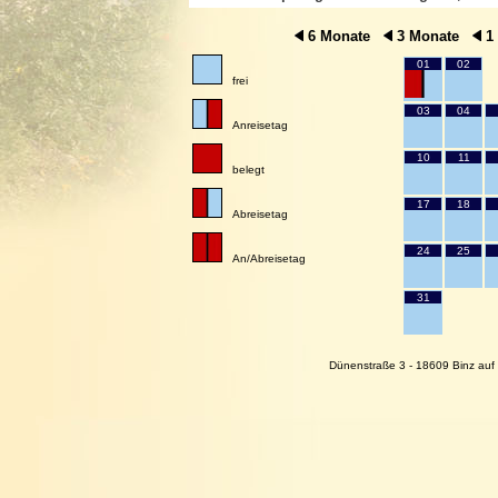
6 Monate
3 Monate
1
01
02
frei
03
04
Anreisetag
10
11
belegt
17
18
Abreisetag
24
25
An/Abreisetag
31
Dünenstraße 3 - 18609 Binz auf 