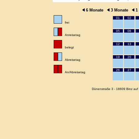
6 Monate
3 Monate
1
01
02
frei
05
06
Anreisetag
12
13
belegt
19
20
Abreisetag
26
27
An/Abreisetag
Dünenstraße 3 - 18609 Binz auf 