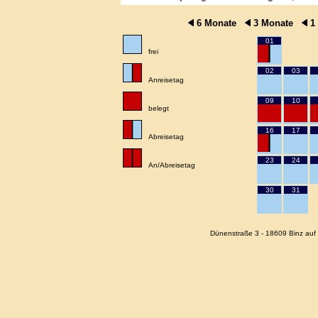
6 Monate
3 Monate
1
01
frei
02
03
Anreisetag
09
10
belegt
16
17
Abreisetag
23
24
An/Abreisetag
30
31
Dünenstraße 3 - 18609 Binz auf 