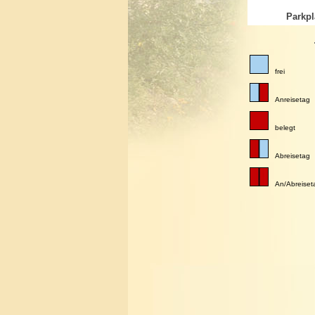
Parkpl
frei
Anreisetag
belegt
Abreisetag
An/Abreiset