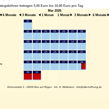
atzgebühren betragen 5,00 Euro bis 10,00 Euro pro Tag.
Mar 2026
6 Monate
3 Monate
1 Monat
1 Monat
3 Monate
6 Monate
01
02
03
04
05
06
07
08
09
10
11
12
13
14
15
16
17
18
19
20
21
22
23
24
25
26
27
28
29
ag
30
31
Dünenstraße 3 - 18609 Binz auf Rügen - Inh. H. Weidmann - info@villa-hoffnung.de